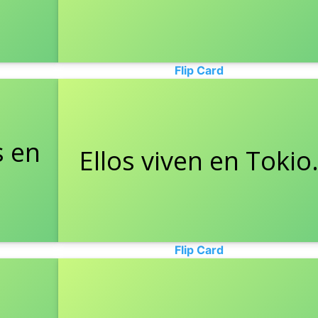
Flip Card
s en
e.
Ellos viven en Tokio
They live in Tokyo.
Flip Card