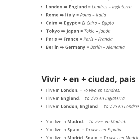
London ➡️ England
=
Londres – Inglaterra
Rome ➡️ Italy
=
Roma – Italia
Cairo ➡️ Egypt
=
El Cairo – Egipto
Tokyo ➡️ Japan
=
Tokio – Japón
Paris ➡️ France
=
París – Francia
Berlin ➡️ Germany
=
Berlín – Alemania
Vivir + en + ciudad, país
I live in
London
. =
Yo vivo en Londres.
I live in
England
. =
Yo vivo en Inglaterra.
I live in
London, England
. =
Yo vivo en Londres
You live in
Madrid
. =
Tú vives en Madrid.
You live in
Spain
. =
Tú vives en España.
You live in
Madrid, Spain
. =
Tú vives en Madri