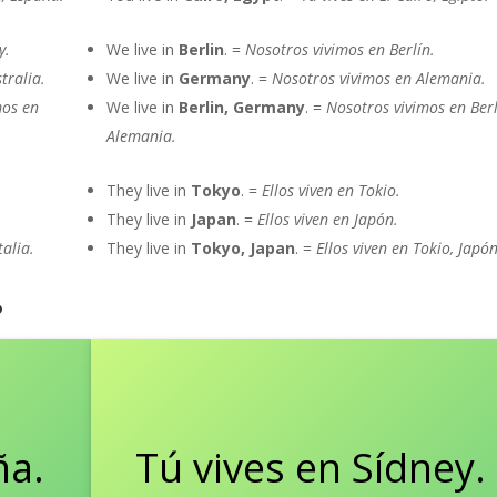
y.
We live in
Berlin
. =
Nosotros vivimos en Berlín.
tralia.
We live in
Germany
. =
Nosotros vivimos en Alemania.
mos en
We live in
Berlin
,
Germany
. =
Nosotros vivimos en Berl
Alemania.
They live in
Tokyo
. =
Ellos viven en Tokio.
They live in
Japan
. =
Ellos viven en
Japón
.
talia.
They live in
Tokyo
,
Japan
. =
Ellos viven en Tokio, Japón
?
ña.
Tú vives en Sídney.
You live in Sydney.