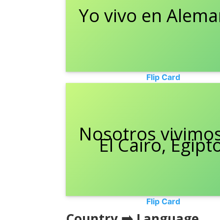
Yo vivo en Alema
I live in German
Flip Card
Nosotros vivimo
We live in Cair
El Cairo, Egipt
Egypt.
Flip Card
Country ➡️ Language