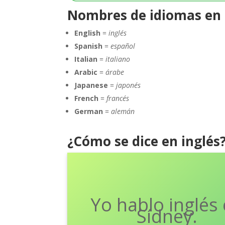
Nombres de idiomas en 
English
=
inglés
Spanish
=
español
Italian
=
italiano
Arabic
=
árabe
Japanese
=
japonés
French
=
francés
German
=
alemán
¿Cómo se dice en inglés
Yo hablo inglés
I speak English 
Sydney.
Sídney.