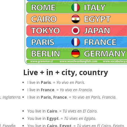
Live + in + city, country
I live in
Paris
. =
Yo vivo en París.
I live in
France
. =
Yo vivo en Francia.
, Inglaterra.
I live in
Paris,
France
. =
Yo vivo en París, Francia.
You live in
Cairo
. =
Tú vives en El Cairo.
You live in
Egypt
. =
Tú vives en Egipto.
d, España.
You live in
Cairo, Egypt
. =
Tú vives en El Cairo, Egipto.