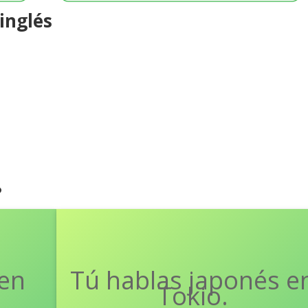
inglés
?
 en
in
Tú hablas japonés e
You speak Japanese
in Japan.
Tokio.