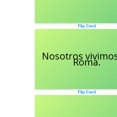
Flip Card
Nosotros vivimo
We live in Rom
Roma.
Flip Card