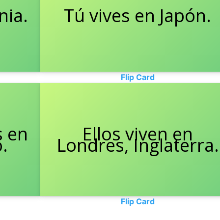
nia.
y.
Tú vives en Japón.
You live in Japan.
Flip Card
s en
o,
They live in London,
Ellos viven en
o.
Londres, Inglaterra.
England.
Flip Card