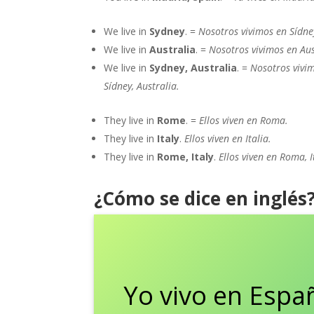
We live in
Sydney
. =
Nosotros vivimos en Sídne
We live in
Australia
. =
Nosotros vivimos en Aus
We live in
Sydney, Australia
. =
Nosotros vivi
Sídney, Australia.
They live in
Rome
. =
Ellos viven en Roma.
They live in
Italy
.
Ellos viven en Italia.
They live in
Rome, Italy
.
Ellos viven en Roma, I
¿Cómo se dice en inglés
Yo vivo en Espa
I live in Spain.