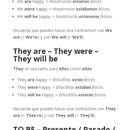
We
are
happy. =
Nosotros/as
estamos
felices.
We
were
happy. =
Nosotros/as
estábamos
felices.
We
will be
happy. =
Nosotros/as
estaremos
felices.
Recuerda que puedes hacer una contraction con
We
are
(=
We’re
) y con
We will
(=
We’ll
)
They are – They were –
They will be
They
se usa tanto para
ellos
como
ellas
.
They
are
happy. =
Ellos/Ellas
están
felices.
They
were
happy. =
Ellos/Ellas
estaban
felices.
They
will be
happy. =
Ellos/Ellas
estarán
felices.
Recuerda que puedes hacer una contraction con
They
are
(=
They’re
) y con
They will
(=
They’ll
)
TO BE – Presente / Pasado /