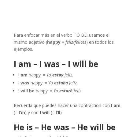
Para enfocar más en el verbo TO BE, usamos el
mismo adjetivo (
happy
=
feliz/felices
) en todos los
ejemplos.
I am – I was – I will be
I
am
happy. =
Yo
estoy
feliz.
I
was
happy. =
Yo
estaba
feliz.
I
will be
happy. =
Yo
estaré
feliz.
Recuerda que puedes hacer una contraction con
I am
(=
I’m
) y con
I will
(=
I’ll
)
He is – He was – He will be