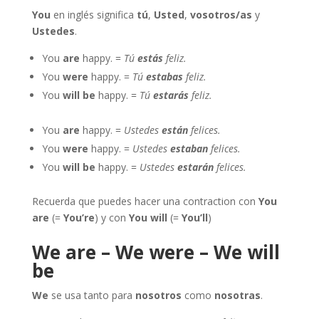
You
en inglés significa
tú
,
Usted
,
vosotros/as
y
Ustedes
.
You
are
happy. =
Tú
estás
feliz.
You
were
happy. =
Tú
estabas
feliz.
You
will be
happy. =
Tú
estarás
feliz.
You
are
happy. =
Ustedes
están
felices
.
You
were
happy. =
Ustedes
estaban
felices
.
You
will be
happy. =
Ustedes
estarán
felices
.
Recuerda que puedes hacer una contraction con
You
are
(=
You’re
) y con
You will
(=
You’ll
)
We are – We were – We will
be
We
se usa tanto para
nosotros
como
nosotras
.