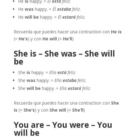
He
is
happy. =
Él
está
feliz.
He
was
happy. =
Él
estaba
feliz.
He
will be
happy. =
Él
estará
feliz.
Recuerda que puedes hacer una contraction con
He is
(=
He’s
) y con
He will
(=
He’ll
)
She is – She was – She will
be
She
is
happy. =
Ella
está
feliz.
She
was
happy. =
Ella
estaba
feliz.
She
will be
happy. =
Ella
estará
feliz.
Recuerda que puedes hacer una contraction con
She
is
(=
She’s
) y con
She will
(=
She’ll
)
You are – You were – You
will be